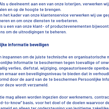
 Als u deelneemt aan een van onze loterijen, verwerken w
alen en op de hoogte te brengen.
 In het kader van onze klantenservice verwerken wij uw 
heren en om onze diensten te verbeteren.
s u een van onze klant- of productevenementen bijwoont
s om de uitnodigingen te beheren.
ijke informatie beveiligen
ch inspannen om de juiste technische en organisatorische
nlijke Informatie te beschermen tegen toevallige of onw
vallig verlies, diefstal, wijziging, ongeautoriseerde open
ven ernaar een beveiligingsniveau te bieden dat in verhoud
ormd door de aard van de te beschermen Persoonlijke Info
or deze wordt verzameld.
atie mag alleen worden ingezien door werknemers, contra
d-to-know” basis, voor het doel of de doelen waarvoor de
ameld en alleen ter ondersteuning van legitieme zakelijke