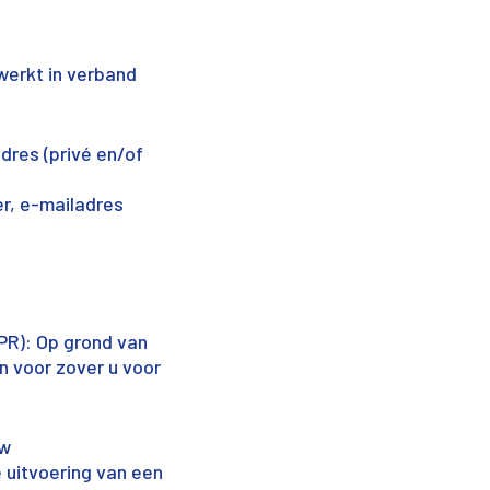
erkt in verband
res (privé en/of
r, e-mailadres
PR): Op grond van
n voor zover u voor
uw
 uitvoering van een