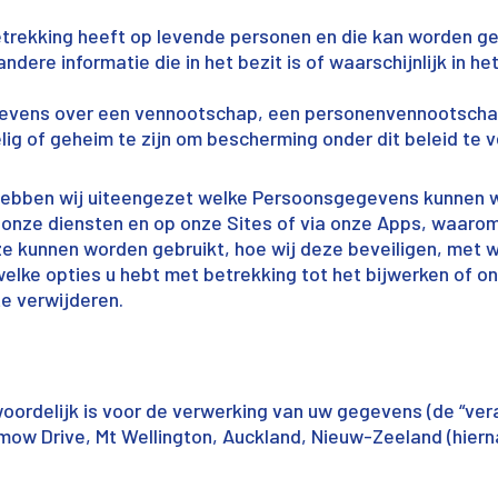
etrekking heeft op levende personen en die kan worden geï
ndere informatie die in het bezit is of waarschijnlijk in h
vens over een vennootschap, een personenvennootschap
lig of geheim te zijn om bescherming onder dit beleid te v
d hebben wij uiteengezet welke Persoonsgegevens kunnen
n onze diensten en op onze Sites of via onze Apps, waaro
e kunnen worden gebruikt, hoe wij deze beveiligen, met w
welke opties u hebt met betrekking tot het bijwerken of 
e verwijderen.
woordelijk is voor de verwerking van uw gegevens (de “ve
emow Drive, Mt Wellington, Auckland, Nieuw-Zeeland (hier