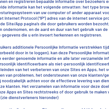
nnen en registreren bepaalde informatie over bezoekers e
lde informatie kan het volgende omvatten: het type brow
besturingssysteem van uw computer of ander apparaat voo
 Internet Protocol (“IP”) adres van de internet service pr
de Site/App pagina’s die door gebruikers worden bezocht,
n ondernomen, en de aard en duur van het gebruik van de
e gegevens die u erin invoert herkennen en registreren.
ruikers additionele Persoonlijke Informatie verstrekken ti
oorbeeld door in te loggen), kan deze Persoonlijke Informa
 eerder genoemde informatie en alle later verzamelde in
rsoonlijk identificeerbare als niet-persoonlijk identifice
eleinden van het verbeteren van onze Sites en Apps, het 
sen van problemen, het ondersteunen van onze klanten/geb
j noodzakelijk achten voor de effectieve levering van die
nze klanten. Het verzamelen van informatie voor deze do
onze Apps en Sites rechtstreeks of door gebruik te maken
(zie dienstverleners hieronder)