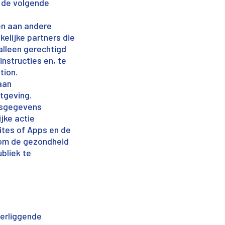
n de volgende
en aan andere
elijke partners die
alleen gerechtigd
nstructies en, te
tion.
aan
tgeving.
nsgegevens
jke actie
ites of Apps en de
 om de gezondheid
ubliek te
derliggende