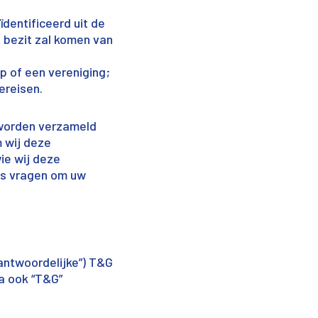
dentificeerd uit de
et bezit zal komen van
 of een vereniging;
ereisen.
 worden verzameld
m wij deze
ie wij deze
ons vragen om uw
rantwoordelijke”) T&G
na ook “T&G”