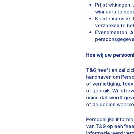
Prijstrekkingen:
winnaars te bep
Klantenservice:
verzoeken te be
Evenementen: Al
persoonsgegeven
Hoe wij uw persoonl
T&G heeft en zal zi
handhaven om Persoo
of vernietiging, toe
of gebruik. Wij stre
risico dat wordt gev
of de doelen waarvo
Persoonlijke inform
van T&G op een “nee
informatie werd verz