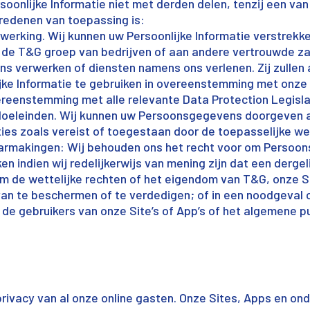
rsoonlijke Informatie niet met derden delen, tenzij een va
redenen van toepassing is:
werking. Wij kunnen uw Persoonlijke Informatie verstrekk
 de T&G groep van bedrijven of aan andere vertrouwde zak
s verwerken of diensten namens ons verlenen. Zij zullen 
ijke Informatie te gebruiken in overeenstemming met onze i
overeenstemming met alle relevante Data Protection Legisla
 doeleinden. Wij kunnen uw Persoonsgegevens doorgeven 
ies zoals vereist of toegestaan door de toepasselijke we
rmakingen: Wij behouden ons het recht voor om Persoo
n indien wij redelijkerwijs van mening zijn dat een dergeli
om de wettelijke rechten of het eigendom van T&G, onze S
van te beschermen of te verdedigen; of in een noodgeval
n de gebruikers van onze Site’s of App’s of het algemene p
rivacy van al onze online gasten. Onze Sites, Apps en on