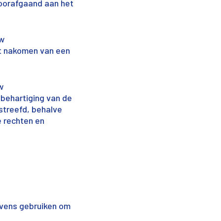
voorafgaand aan het
uw
et nakomen van een
w
 behartiging van de
streefd, behalve
 rechten en
gevens gebruiken om