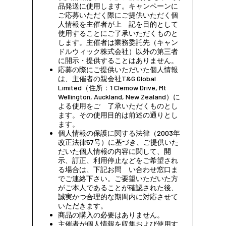
品発送に使用します。キャンペーンに
ご応募いただく際にご提供いただく個
人情報を主催者が上 記を目的として
使用することにご了承いただくものと
します。主催者は業務委託先（キャン
ドルウィック株式会社）以外の第三者
に開示・提供することはありません。
応募の際にご提供いただいた個人情報
は、主催者の親会社T&G Global
Limited（住所：1 Clemow Drive, Mt
Wellington, Auckland, New Zealand）に
よる使用をご 了承いただくものとし
ます。その使用目的は前述の通りとし
ます。
個人情報の保護に関する法律（2003年
改正法律57号）に基づき、ご提供いた
だいた個人情報の内容に関して、開
示、訂正、利用停止などをご希望され
る場合は、下記お問 い合わせ窓口ま
でご連絡下さい。ご要望いただいた方
がご本人であることが確認された後、
誠実かつ合理的な期間内に対応させて
いただきます。
商品の購入の必要はありません。
主催者が個人情報を収集および使用す