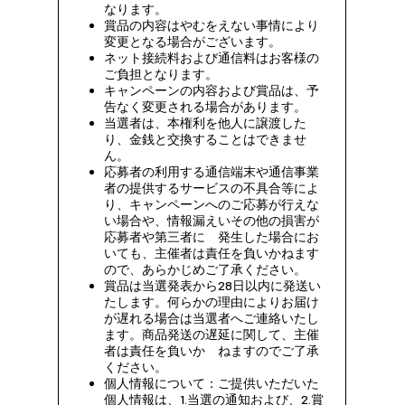
なります。
賞品の内容はやむをえない事情により
変更となる場合がございます。
ネット接続料および通信料はお客様の
ご負担となります。
キャンペーンの内容および賞品は、予
告なく変更される場合があります。
当選者は、本権利を他人に譲渡した
り、金銭と交換することはできませ
ん。
応募者の利用する通信端末や通信事業
者の提供するサービスの不具合等によ
り、キャンペーンへのご応募が行えな
い場合や、情報漏えいその他の損害が
応募者や第三者に 発生した場合にお
いても、主催者は責任を負いかねます
ので、あらかじめご了承ください。
賞品は当選発表から28日以内に発送い
たします。何らかの理由によりお届け
が遅れる場合は当選者へご連絡いたし
ます。商品発送の遅延に関して、主催
者は責任を負いか ねますのでご了承
ください。
個人情報について：ご提供いただいた
個人情報は、1.当選の通知および、2.賞