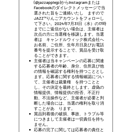
(@jazzapplejp)からInstagramまたは
Facebookのダイレクトメッセージで当
選された旨をご連絡いたし ますので
JAZZ™りんごアカウントをフォローし
て下さい。2024年7月31日（水）の17時
までにご返信がない場合は、主催者は
次点の方に当選権を移譲します。当選
者は キャンドルウィック株式会社へ
お名前、ご住所、生年月日及びお電話
番号を提示することで、賞品を受け取
ることができます。
主催者は当キャンペーンの応募に関連
する応募者の年齢、身分、住所及び他
の情報を確認する権利を持つこととし
ます。応募者に関する情報確認につい
て、主催者は裁量権 を持つことと
し、その決定を最終とします。虚偽の
情報提供、情報提供の拒否、不正行
動、不法操作など、主催者が必要と判
断した場合には、当選の権利を取り消
すことがあ ります。
賞品到着後の破損、事故、トラブル等
につきまして主催者は一切責任を持ち
ません。
応募の完了に関しては応募者の責任と