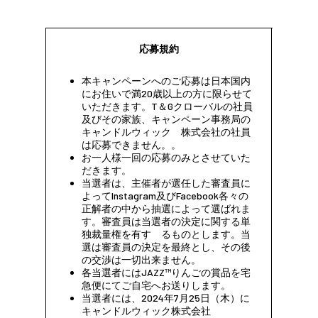
応募規約
本キャンペーンへのご応募は日本国内
にお住いで満20歳以上の方に限らせて
いただきます。T＆Gクローバルの社員
及びその家族、キャンペーン事務局の
キャンドルウィック 株式会社の社員
は応募できません。。
お一人様一回の応募のみとさせていた
だきます。
当選者は、主催者が選任した審査員に
よってInstagram及びFacebook各々の
正解者の中から抽選によって選ばれま
す。審査員は当選者の決定に関する単
独裁量権を有す るものとします。当
選は審査員の決定を最終とし、その後
の交渉は一切出来ません。
各当選者にはJAZZ™りんごの賞品を宅
急便にてご自宅へお送りします。
当選者には、2024年7月25日（木）に
キャンドルウィック株式会社