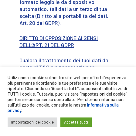
formato leggibile da dispositivo
automatico, tali dati a un terzo di tua
scelta (Diritto alla portabilità dei dati,
Art. 20 del GDPR).
DIRITTO DI OPPOSIZIONE AI SENSI
DELL’ART. 21 DEL GDPR
Qualora il trattamento dei tuoi dati da
parte di T&G sia necessario per
l’esecuzione di un compito di interesse
Utilizziamo i cookie sul nostro sito web per offrirti l’esperienza
pubblico o connesso all’esercizio di
più pertinente ricordando le tue preferenze e le tue visite
pubblici poteri di cui è investito il titolare
ripetute. Cliccando su “Accetta tutti”, acconsenti all’utilizzo di
TUTTI i cookie. Tuttavia, puoi visitare “Impostazioni dei cookie”
del trattamento (Art. 6 (1) frase 1 punto
per fornire un consenso controllato. Per ulteriori informazioni
e) del GDPR) o qualora sia necessario per
sull’utilizzo dei cookie, consulta la nostra
informativa sulla
il perseguimento del legittimo interesse
privacy
.
di T&G, hai il diritto di opporti in qualsiasi
momento, per motivi connessi alla tua
Impostazioni dei cookie
Accetta tutti
situazione particolare, al trattamento