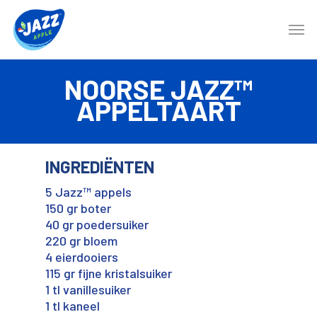
NOORSE JAZZ™
APPELTAART
INGREDIËNTEN
5 Jazz™ appels
150 gr boter
40 gr poedersuiker
220 gr bloem
4 eierdooiers
115 gr fijne kristalsuiker
1 tl vanillesuiker
1 tl kaneel